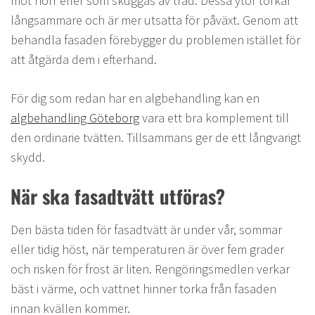
mot norr eller som skuggas av träd. Dessa ytor torkar
långsammare och är mer utsatta för påväxt. Genom att
behandla fasaden förebygger du problemen istället för
att åtgärda dem i efterhand.
För dig som redan har en algbehandling kan en
algbehandling Göteborg
vara ett bra komplement till
den ordinarie tvätten. Tillsammans ger de ett långvarigt
skydd.
När ska fasadtvätt utföras?
Den bästa tiden för fasadtvätt är under vår, sommar
eller tidig höst, när temperaturen är över fem grader
och risken för frost är liten. Rengöringsmedlen verkar
bäst i värme, och vattnet hinner torka från fasaden
innan kvällen kommer.