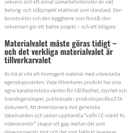
sekvens och ett annat samarbetsmönster än vad
betong- och stålprojekt etablerat som standard. Den
konstruktör och den byggherre som förstår den
sekvensen gör ett bättre projekt – och ett billigare.
Materialvalet måste göras tidigt –
och det verkliga materialvalet är
tillverkarvalet
KL-trä är inte ett homogent material med universella
egenskapsvärden. Varje tillverkares produkt har sina
egna karakteristiska värden för hållfasthet, styvhet och
brandegenskaper, publicerade i produktspecifika ETA-
dokument. Att dimensionera mot generiska
tabellvärden och sedan upphandla ”valfri CE-märkt KL-
träleverantör” skapar ett gap mellan det som
dimensionerats mot och det som faktiskt levereras.