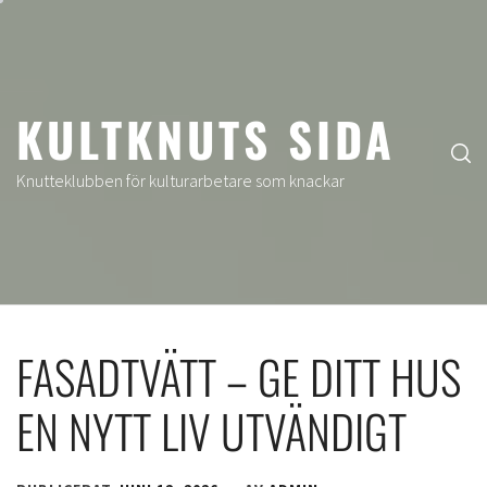
Hoppa
till
innehåll
KULTKNUTS SIDA
Knutteklubben för kulturarbetare som knackar
FASADTVÄTT – GE DITT HUS
EN NYTT LIV UTVÄNDIGT