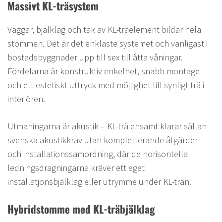
Massivt KL-träsystem
Väggar, bjälklag och tak av KL-träelement bildar hela
stommen. Det är det enklaste systemet och vanligast i
bostadsbyggnader upp till sex till åtta våningar.
Fördelarna är konstruktiv enkelhet, snabb montage
och ett estetiskt uttryck med möjlighet till synligt trä i
interiören.
Utmaningarna är akustik – KL-trä ensamt klarar sällan
svenska akustikkrav utan kompletterande åtgärder –
och installationssamordning, där de horisontella
ledningsdragningarna kräver ett eget
installatjonsbjälklag eller utrymme under KL-trän.
Hybridstomme med KL-träbjälklag