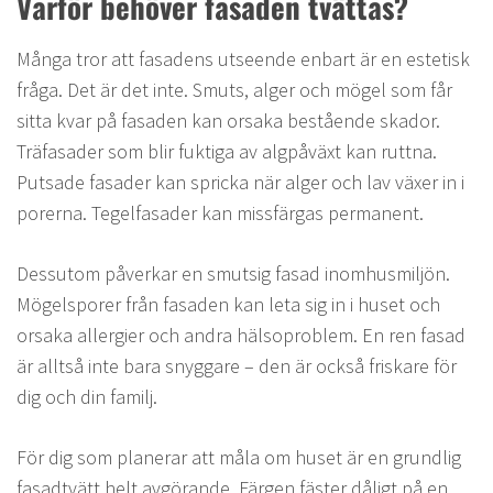
Varför behöver fasaden tvättas?
Många tror att fasadens utseende enbart är en estetisk
fråga. Det är det inte. Smuts, alger och mögel som får
sitta kvar på fasaden kan orsaka bestående skador.
Träfasader som blir fuktiga av algpåväxt kan ruttna.
Putsade fasader kan spricka när alger och lav växer in i
porerna. Tegelfasader kan missfärgas permanent.
Dessutom påverkar en smutsig fasad inomhusmiljön.
Mögelsporer från fasaden kan leta sig in i huset och
orsaka allergier och andra hälsoproblem. En ren fasad
är alltså inte bara snyggare – den är också friskare för
dig och din familj.
För dig som planerar att måla om huset är en grundlig
fasadtvätt helt avgörande. Färgen fäster dåligt på en