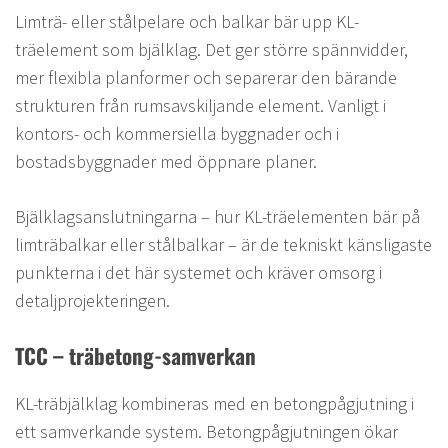
Limträ- eller stålpelare och balkar bär upp KL-
träelement som bjälklag. Det ger större spännvidder,
mer flexibla planformer och separerar den bärande
strukturen från rumsavskiljande element. Vanligt i
kontors- och kommersiella byggnader och i
bostadsbyggnader med öppnare planer.
Bjälklagsanslutningarna – hur KL-träelementen bär på
limträbalkar eller stålbalkar – är de tekniskt känsligaste
punkterna i det här systemet och kräver omsorg i
detaljprojekteringen.
TCC – träbetong-samverkan
KL-träbjälklag kombineras med en betongpågjutning i
ett samverkande system. Betongpågjutningen ökar