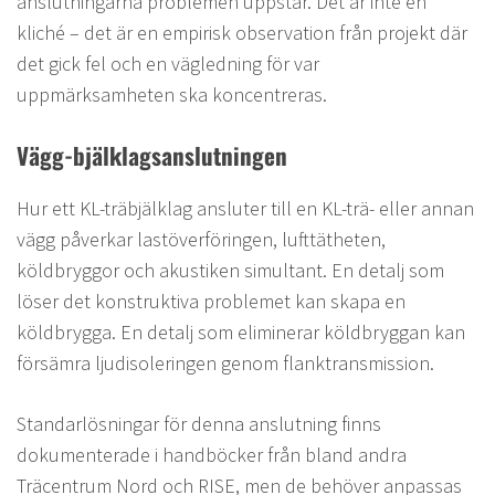
anslutningarna problemen uppstår. Det är inte en
kliché – det är en empirisk observation från projekt där
det gick fel och en vägledning för var
uppmärksamheten ska koncentreras.
Vägg-bjälklagsanslutningen
Hur ett KL-träbjälklag ansluter till en KL-trä- eller annan
vägg påverkar lastöverföringen, lufttätheten,
köldbryggor och akustiken simultant. En detalj som
löser det konstruktiva problemet kan skapa en
köldbrygga. En detalj som eliminerar köldbryggan kan
försämra ljudisoleringen genom flanktransmission.
Standarlösningar för denna anslutning finns
dokumenterade i handböcker från bland andra
Träcentrum Nord och RISE, men de behöver anpassas