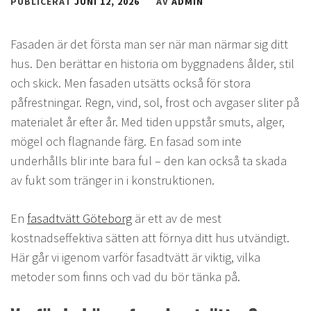
PUBLICERAT
JUNI 12, 2026
AV
ADMIN
Fasaden är det första man ser när man närmar sig ditt
hus. Den berättar en historia om byggnadens ålder, stil
och skick. Men fasaden utsätts också för stora
påfrestningar. Regn, vind, sol, frost och avgaser sliter på
materialet år efter år. Med tiden uppstår smuts, alger,
mögel och flagnande färg. En fasad som inte
underhålls blir inte bara ful – den kan också ta skada
av fukt som tränger in i konstruktionen.
En
fasadtvätt Göteborg
är ett av de mest
kostnadseffektiva sätten att förnya ditt hus utvändigt.
Här går vi igenom varför fasadtvätt är viktig, vilka
metoder som finns och vad du bör tänka på.