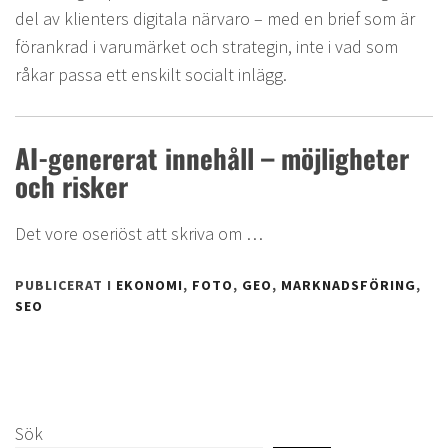
del av klienters digitala närvaro – med en brief som är
förankrad i varumärket och strategin, inte i vad som
råkar passa ett enskilt socialt inlägg.
AI-genererat innehåll – möjligheter
och risker
Det vore oseriöst att skriva om …
PUBLICERAT I
EKONOMI
,
FOTO
,
GEO
,
MARKNADSFÖRING
,
SEO
Sök