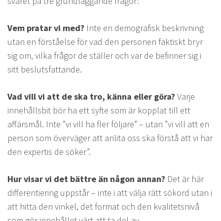
svaret på tre grundläggande frågor:
Vem pratar vi med?
Inte en demografisk beskrivning
utan en förståelse för vad den personen faktiskt bryr
sig om, vilka frågor de ställer och var de befinner sig i
sitt beslutsfattande.
Vad vill vi att de ska tro, känna eller göra?
Varje
innehållsbit bör ha ett syfte som är kopplat till ett
affärsmål. Inte ”vi vill ha fler följare” – utan ”vi vill att en
person som överväger att anlita oss ska förstå att vi har
den expertis de söker”.
Hur visar vi det bättre än någon annan?
Det är här
differentiering uppstår – inte i att välja rätt sökord utan i
att hitta den vinkel, det format och den kvalitetsnivå
som gör innehållet värt att ta del av.