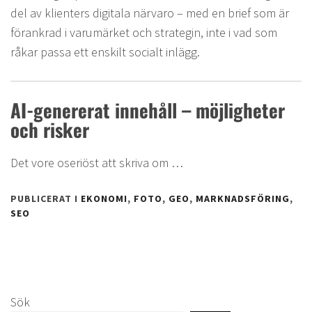
del av klienters digitala närvaro – med en brief som är
förankrad i varumärket och strategin, inte i vad som
råkar passa ett enskilt socialt inlägg.
AI-genererat innehåll – möjligheter
och risker
Det vore oseriöst att skriva om …
PUBLICERAT I
EKONOMI
,
FOTO
,
GEO
,
MARKNADSFÖRING
,
SEO
Sök