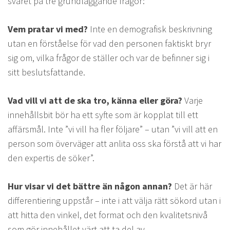
svaret på tre grundläggande frågor:
Vem pratar vi med?
Inte en demografisk beskrivning
utan en förståelse för vad den personen faktiskt bryr
sig om, vilka frågor de ställer och var de befinner sig i
sitt beslutsfattande.
Vad vill vi att de ska tro, känna eller göra?
Varje
innehållsbit bör ha ett syfte som är kopplat till ett
affärsmål. Inte ”vi vill ha fler följare” – utan ”vi vill att en
person som överväger att anlita oss ska förstå att vi har
den expertis de söker”.
Hur visar vi det bättre än någon annan?
Det är här
differentiering uppstår – inte i att välja rätt sökord utan i
att hitta den vinkel, det format och den kvalitetsnivå
som gör innehållet värt att ta del av.