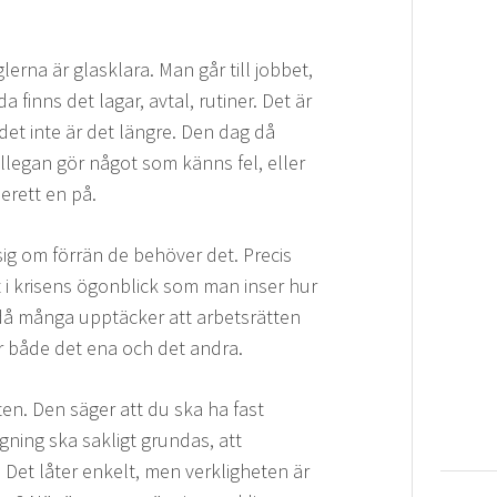
glerna är glasklara. Man går till jobbet,
 finns det lagar, avtal, rutiner. Det är
det inte är det längre. Den dag då
llegan gör något som känns fel, eller
erett en på.
sig om förrän de behöver det. Precis
t i krisens ögonblick som man inser hur
r då många upptäcker att arbetsrätten
ör både det ena och det andra.
en. Den säger att du ska ha fast
gning ska sakligt grundas, att
r. Det låter enkelt, men verkligheten är