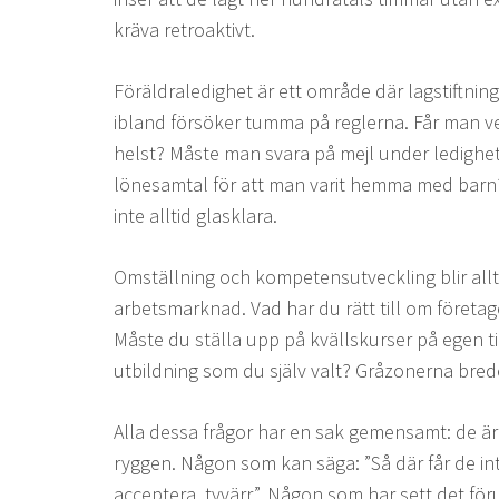
kräva retroaktivt.
Föräldraledighet är ett område där lagstiftnin
ibland försöker tumma på reglerna. Får man ve
helst? Måste man svara på mejl under ledighe
lönesamtal för att man varit hemma med barn
inte alltid glasklara.
Omställning och kompetensutveckling blir allt v
arbetsmarknad. Vad har du rätt till om företaget
Måste du ställa upp på kvällskurser på egen ti
utbildning som du själv valt? Gråzonerna brede
Alla dessa frågor har en sak gemensamt: de är
ryggen. Någon som kan säga: ”Så där får de int
acceptera, tyvärr”. Någon som har sett det för