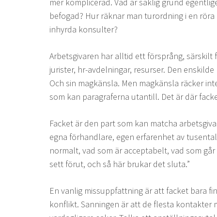
mer komplicerad. Vad är saklig grund egentlig
befogad? Hur räknar man turordning i en röra a
inhyrda konsulter?
Arbetsgivaren har alltid ett försprång, särskilt
jurister, hr-avdelningar, resurser. Den enskilde
Och sin magkänsla. Men magkänsla räcker inte
som kan paragraferna utantill. Det är där fack
Facket är den part som kan matcha arbetsgivare
egna förhandlare, egen erfarenhet av tusentals
normalt, vad som är acceptabelt, vad som går a
sett förut, och så här brukar det sluta.”
En vanlig missuppfattning är att facket bara 
konflikt. Sanningen är att de flesta kontakter