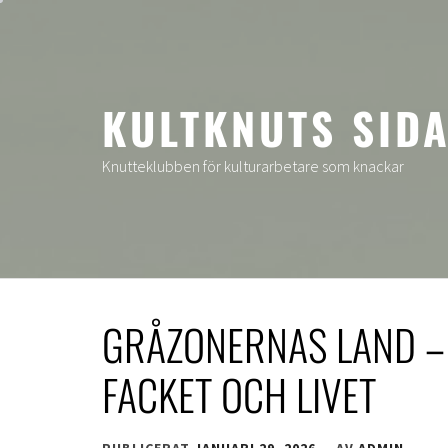
Hoppa
till
innehåll
KULTKNUTS SID
Knutteklubben för kulturarbetare som knackar
GRÅZONERNAS LAND –
FACKET OCH LIVET