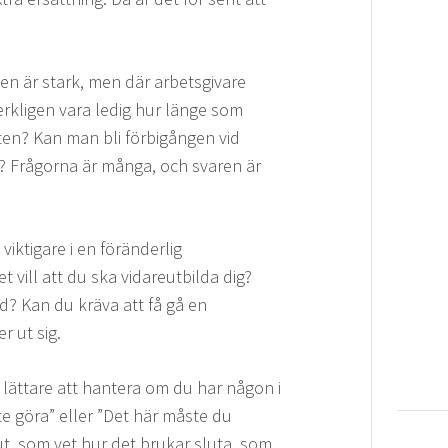
gen är stark, men där arbetsgivare
rkligen vara ledig hur länge som
ten? Kan man bli förbigången vid
? Frågorna är många, och svaren är
iktigare i en föränderlig
 vill att du ska vidareutbilda dig?
d? Kan du kräva att få gå en
r ut sig.
 lättare att hantera om du har någon i
e göra” eller ”Det här måste du
ut, som vet hur det brukar sluta, som