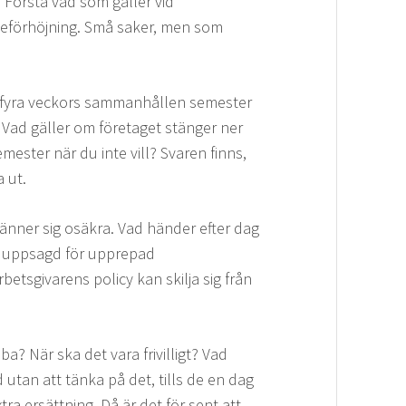
. Förstå vad som gäller vid
neförhöjning. Små saker, men som
ll fyra veckors sammanhållen semester
ad gäller om företaget stänger ner
semester när du inte vill? Svaren finns,
a ut.
änner sig osäkra. Vad händer efter dag
i uppsagd för upprepad
etsgivarens policy kan skilja sig från
a? När ska det vara frivilligt? Vad
utan att tänka på det, tills de en dag
ra ersättning. Då är det för sent att