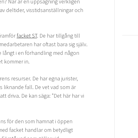
en? När är en uppsägning verkligen
v deltider, visstidsanställningar och
 framför
facket ST
. De har tillgång till
 medarbetaren har oftast bara sig själv.
 långt i en förhandling med någon
et kommer in.
ns resurser. De har egna jurister,
 liknande fall. De vet vad som är
tt driva. De kan säga: ”Det här har vi
finns för den som hamnat i öppen
 med facket handlar om betydligt