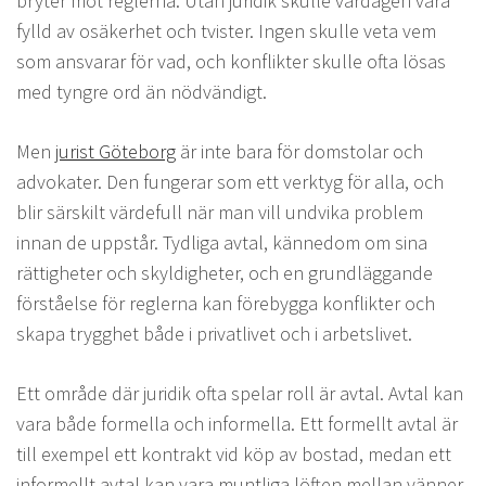
bryter mot reglerna. Utan juridik skulle vardagen vara
fylld av osäkerhet och tvister. Ingen skulle veta vem
som ansvarar för vad, och konflikter skulle ofta lösas
med tyngre ord än nödvändigt.
Men
jurist Göteborg
är inte bara för domstolar och
advokater. Den fungerar som ett verktyg för alla, och
blir särskilt värdefull när man vill undvika problem
innan de uppstår. Tydliga avtal, kännedom om sina
rättigheter och skyldigheter, och en grundläggande
förståelse för reglerna kan förebygga konflikter och
skapa trygghet både i privatlivet och i arbetslivet.
Ett område där juridik ofta spelar roll är avtal. Avtal kan
vara både formella och informella. Ett formellt avtal är
till exempel ett kontrakt vid köp av bostad, medan ett
informellt avtal kan vara muntliga löften mellan vänner.