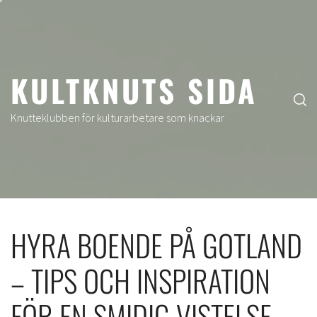
Hoppa
till
innehåll
KULTKNUTS SIDA
Knutteklubben för kulturarbetare som knackar
HYRA BOENDE PÅ GOTLAND
– TIPS OCH INSPIRATION
FÖR EN SMIDIG VISTELSE