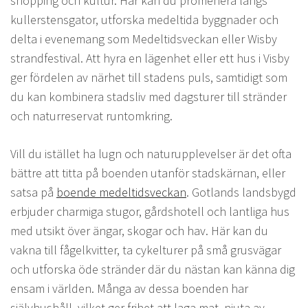
shopping och kultur. Här kan du promenera längs
kullerstensgator, utforska medeltida byggnader och
delta i evenemang som Medeltidsveckan eller Wisby
strandfestival. Att hyra en lägenhet eller ett hus i Visby
ger fördelen av närhet till stadens puls, samtidigt som
du kan kombinera stadsliv med dagsturer till stränder
och naturreservat runtomkring.
Vill du istället ha lugn och naturupplevelser är det ofta
bättre att titta på boenden utanför stadskärnan, eller
satsa på
boende medeltidsveckan
. Gotlands landsbygd
erbjuder charmiga stugor, gårdshotell och lantliga hus
med utsikt över ängar, skogar och hav. Här kan du
vakna till fågelkvitter, ta cykelturer på små grusvägar
och utforska öde stränder där du nästan kan känna dig
ensam i världen. Många av dessa boenden har
självhushåll, vilket ger frihet att laga mat, njuta av